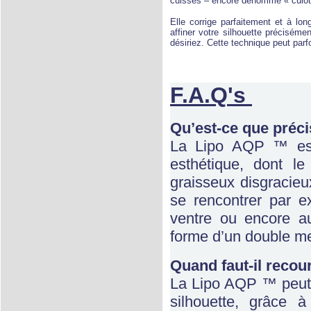
cuisses – encore dénommé « culott
Elle corrige parfaitement et à l
affiner votre silhouette précisém
désiriez. Cette technique peut parfo
F.A.Q's
Qu’est-ce que
préc
La Lipo AQP ™ est
esthétique, dont le
graisseux disgracieu
se rencontrer par 
ventre ou encore au
forme d’un double m
Quand faut-il recou
La Lipo AQP ™ peut ê
silhouette, grâce à