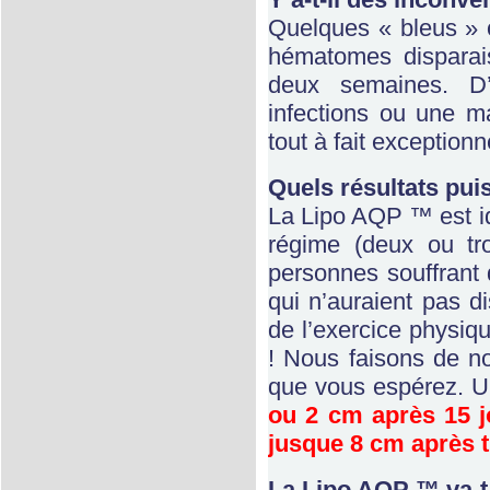
Quelques « bleus » 
hématomes disparai
deux semaines. D’
infections ou une ma
tout à fait exceptionn
Quels résultats puis
La Lipo AQP ™ est i
régime (deux ou tro
personnes souffrant 
qui n’auraient pas 
de l’exercice physiq
! Nous faisons de no
que vous espérez. U
ou 2 cm après 15 j
jusque 8 cm après t
La Lipo AQP ™ va-t-e