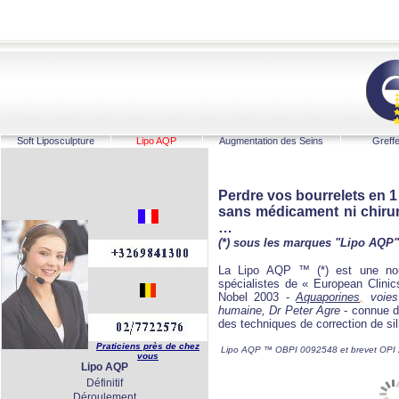
Soft Liposculpture
Lipo AQP
Augmentation des Seins
Greff
Perdre vos bourrelets en 
sans médicament ni chirur
…
(*) sous les marques "Lipo AQP"
La Lipo AQP ™ (*) est une nou
spécialistes de « European Clini
Nobel 2003 -
Aquaporines
,
voies 
humaine, Dr Peter Agre
- connue d
des techniques de correction de si
Praticiens près de chez
Lipo AQP ™ OBPI 0092548 et brevet OPI 2
vous
Lipo AQP
Définitif
Déroulement