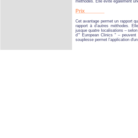
méthodes. Elle évite également une 
Prix
Cet avantage permet un rapport qual
rapport à d’autres méthodes. Elle
jusque quatre localisations – selon
d’" European Clinics " – peuvent 
souplesse permet l’application d'un 